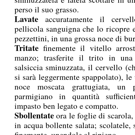
perso il suo grasso.
Lavate
accuratamente il cervello
pellicola sanguigna che lo ricopre e
pezzettini, in una grossa noce di bur
Tritate
finemente il vitello arrost
manzo; trasferite il trito in una 
salsiccia sminuzzata, il cervello (c
si sarà leggermente spappolato), le
noce moscata grattugiata, un 
parmigiano in quantità sufficie
impasto ben legato e compatto.
Sbollentate
ora le foglie di scarola
in acqua bollente salata; scolatele, s
finemente, unendole al ripieno.