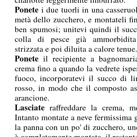
Ponete
i due tuorli in una casseruo
metà dello zucchero, e montateli f
ben spumosi; unitevi quindi il succ
colla di pesce già ammorbidita
strizzata e poi diluita a calore tenue
Ponete
il recipiente a bagnomaria
crema fino a quando la vedrete ispes
fuoco, incorporatevi il succo di l
rosso, in modo che il composto a
arancione.
Lasciate
raffreddare la crema, me
Intanto montate a neve fermissima g
la panna con un po' di zucchero, u
è completamente montata, il restant