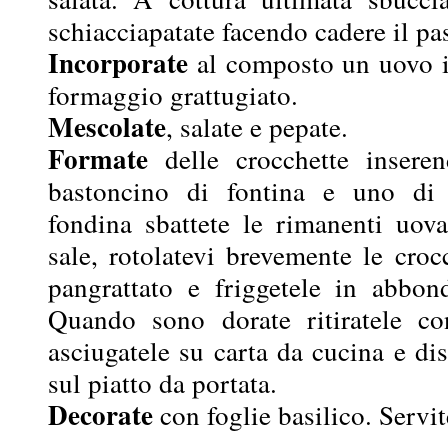
schiacciapatate facendo cadere il pas
Incorporate
al composto un uovo in
formaggio grattugiato.
Mescolate
, salate e pepate.
Formate
delle crocchette insere
bastoncino di fontina e uno di 
fondina sbattete le rimanenti uov
sale, rotolatevi brevemente le croc
pangrattato e friggetele in abbond
Quando sono dorate ritiratele con
asciugatele su carta da cucina e di
sul piatto da portata.
Decorate
con foglie basilico. Servit