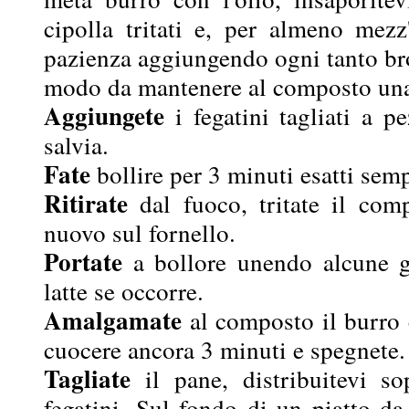
cipolla tritati e, per almeno mezz
pazienza aggiungendo ogni tanto bro
modo da mantenere al composto una
Aggiungete
i fegatini tagliati a pe
salvia.
Fate
bollire per 3 minuti esatti se
Ritirate
dal fuoco, tritate il com
nuovo sul fornello.
Portate
a bollore unendo alcune g
latte se occorre.
Amalgamate
al composto il burro 
cuocere ancora 3 minuti e spegnete.
Tagliate
il pane, distribuitevi s
fegatini. Sul fondo di un piatto da