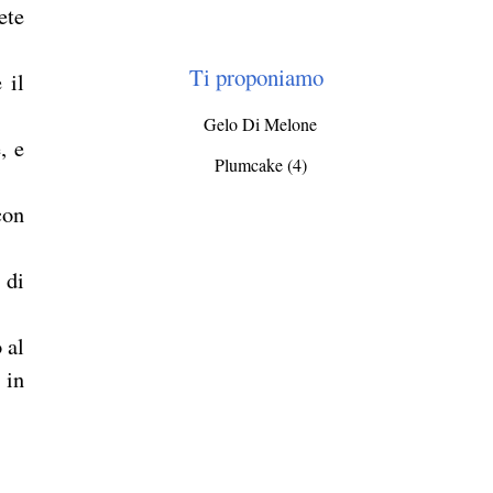
ete
Ti proponiamo
 il
Gelo Di Melone
, e
Plumcake (4)
con
 di
 al
 in