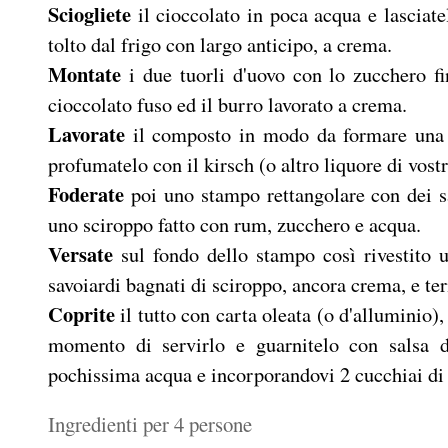
Sciogliete
il cioccolato in poca acqua e lasciatel
tolto dal frigo con largo anticipo, a crema.
Montate
i due tuorli d'uovo con lo zucchero fi
cioccolato fuso ed il burro lavorato a crema.
Lavorate
il composto in modo da formare una cr
profumatelo con il kirsch (o altro liquore di vost
Foderate
poi uno stampo rettangolare con dei sa
uno sciroppo fatto con rum, zucchero e acqua.
Versate
sul fondo dello stampo così rivestito u
savoiardi bagnati di sciroppo, ancora crema, e term
Coprite
il tutto con carta oleata (o d'alluminio)
momento di servirlo e guarnitelo con salsa de
pochissima acqua e incorporandovi 2 cucchiai di
Ingredienti per 4 persone