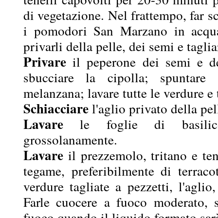
di vegetazione. Nel frattempo, far sc
i pomodori San Marzano in acqua 
privarli della pelle, dei semi e taglia
Privare
il peperone dei semi e dei
sbucciare la cipolla; spuntare
melanzana; lavare tutte le verdure e t
Schiacciare
l'aglio privato della pel
Lavare
le foglie di basilico
grossolanamente.
Lavare
il prezzemolo, tritano e ten
tegame, preferibilmente di terracot
verdure tagliate a pezzetti, l'aglio,
Farle cuocere a fuoco moderato, sa
fuoco quando il liquido formato sar