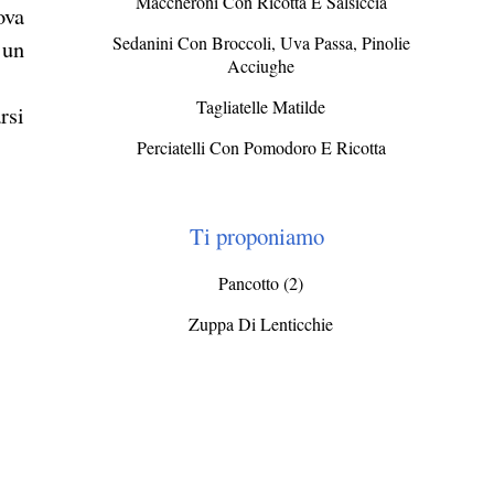
Maccheroni Con Ricotta E Salsiccia
ova
Sedanini Con Broccoli, Uva Passa, Pinolie
 un
Acciughe
Tagliatelle Matilde
rsi
Perciatelli Con Pomodoro E Ricotta
Ti proponiamo
Pancotto (2)
Zuppa Di Lenticchie