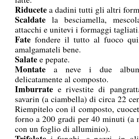
Riducete
a dadini tutti gli altri for
Scaldate
la besciamella, mescol
attacchi e unitevi i formaggi tagliati
Fate
fondere il tutto al fuoco qui
amalgamateli bene.
Salate
e pepate.
Montate
a neve i due albumi 
delicatamente al composto.
Imburrate
e rivestite di pangrat
savarin (a ciambella) di circa 22 ce
Riempitelo con il composto, cuocet
forno a 200 gradi per 40 minuti (a 
con un foglio di alluminio).
Trifolate
i funghi, a pezzi, in ol