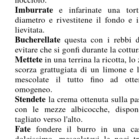
Imburrate
e infarinate una tor
diametro e rivestitene il fondo e 
lievitata.
Bucherellate
questa con i rebbi d
evitare che si gonfi durante la cottur
Mettete
in una terrina la ricotta, lo
scorza grattugiata di un limone e l
mescolate il tutto fino ad ott
omogeneo.
Stendete
la crema ottenuta sulla pas
con le mezze albicocche, dispon
tagliato verso l'alto.
Fate
fondere il burro in una cas
dolcissimo, mescolatevi le noci tr