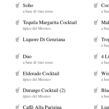
Soho
Coo
a base di vino rosso
a bas
Tequila Margarita Cocktail
Mal
tipico del Messico
a bas
Liquore Di Genziana
Tro
a bas
Duo
4 L
a base di vino rosso
a bas
Eldorado Cocktail
Win
tipico del Messico
a bas
Durango Cocktail (2)
Bla
tipico del Messico
a bas
Caffè Alla Parigina
Liq